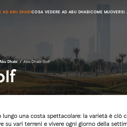
E AD ABU DHABI
COSA VEDERE AD ABU DHABI
COME MUOVERSI 
 Abu Dhabi
/
Abu Dhabi Golf
lf
 lungo una costa spettacolare: la varietà è ciò c
e su vari terreni e vivere ogni giorno della sett