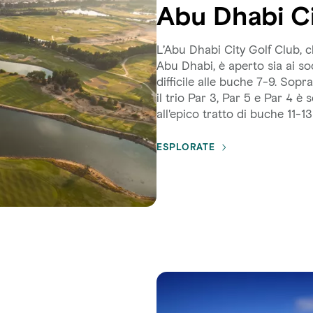
Abu Dhabi Ci
L’Abu Dhabi City Golf Club, c
Abu Dhabi, è aperto sia ai soc
difficile alle buche 7-9. So
il trio Par 3, Par 5 e Par 4 
all'epico tratto di buche 11-1
ESPLORATE