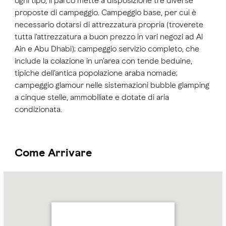
ogni tipo, il parco mette a disposizione tre diverse
proposte di campeggio. Campeggio base, per cui è
necessario dotarsi di attrezzatura propria (troverete
tutta l'attrezzatura a buon prezzo in vari negozi ad Al
Ain e Abu Dhabi); campeggio servizio completo, che
include la colazione in un'area con tende beduine,
tipiche dell'antica popolazione araba nomade;
campeggio glamour nelle sistemazioni bubble glamping
a cinque stelle, ammobiliate e dotate di aria
condizionata.
Come Arrivare
Name:
Jebel
Hafit
Desert
Park
Address:
Jebel