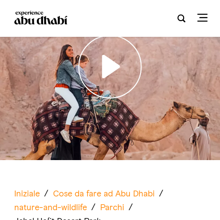
Play
Iniziale
/
Cose da fare ad Abu Dhabi
/
nature-and-wildlife
/
Parchi
/