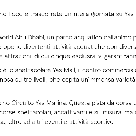
 and Food e trascorrete un'intera giornata su Yas 
terworld Abu Dhabi, un parco acquatico dall'anim
ropone divertenti attività acquatiche con diversi l
li e attrazioni, di cui cinque esclusivi, vi garant
o è lo spettacolare Yas Mall, il centro commercia
nosa su tre livelli, che ospita un'immensa varietà 
vicino Circuito Yas Marina. Questa pista da cors
 corse spettacolari, accattivanti e su misura, m
e, oltre ad altri eventi e attività sportive.