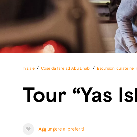
Iniziale
/
Cose da fare ad Abu Dhabi
/
Escursioni curate nei 
Tour “Yas Is
Aggiungere ai preferiti