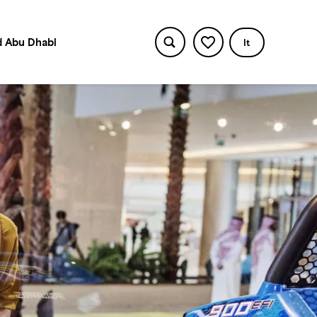
 Abu Dhabi
It