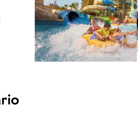
!
rio
a