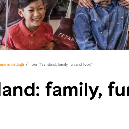
minimi dettagli
/
Tour “Yas Island: family, fun and food”
land: family, f