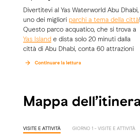
Divertitevi al Yas Waterworld Abu Dhabi,
uno dei migliori
parchi a tema della città
Questo parco acquatico, che si trova a
Yas Island
e dista solo 20 minuti dalla
città di Abu Dhabi, conta 60 attrazioni
(di cui 20 nuovissime!), scivoli e altre
Continuare la lettura
esperienze sparse su una superficie
grande quanto 15 campi da calcio, dove
potrete divertirvi per una giornata
Mappa dell’itinera
intera!
Tra le ultime novità c’è la zona tematica
Lost City, che segue le orme della stori
VISITE E ATTIVITÀ
GIORNO 1 - VISITE E ATTIVITÀ
originale del parco “The Legend of the