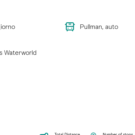
giorno
Pullman, auto
s Waterworld
Total Distance
Number of stops