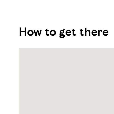
How to get there
Name:
Zayed
International
Airport
Address:
Abu
Dhabi