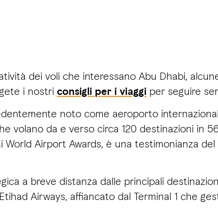
eratività dei voli che interessano Abu Dhabi, alcu
gete i nostri
consigli per i viaggi
per seguire sem
cedentemente noto come aeroporto internazional
e volano da e verso circa 120 destinazioni in 5
i World Airport Awards, è una testimonianza del 
gica a breve distanza dalle principali destinazio
tihad Airways, affiancato dal Terminal 1 che gesti