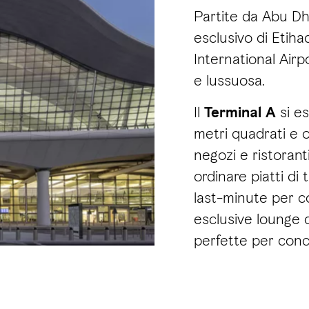
Partite da Abu Dha
esclusivo di Etiha
International Air
e lussuosa.
Il
Terminal A
si e
metri quadrati e 
negozi e ristorant
ordinare piatti di
last-minute per c
esclusive lounge d
perfette per conce