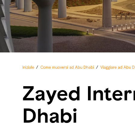
Iniziale
/
Come muoversi ad Abu Dhabi
/
Viaggiare ad Abu D
Zayed Inter
Dhabi