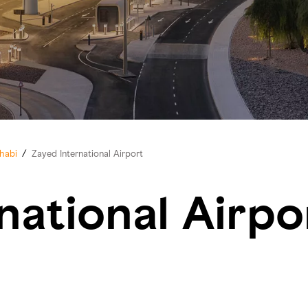
habi
/
Zayed International Airport
national Airpo