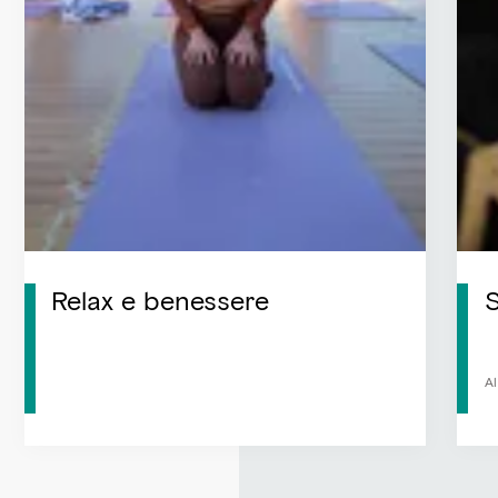
Relax e benessere
S
Al