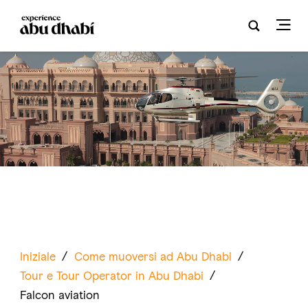
Iniziale
/
Come muoversi ad Abu Dhabi
/
Tour e Tour Operator in Abu Dhabi
/
Falcon aviation