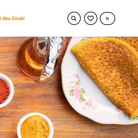
 Abu Dhabi
It