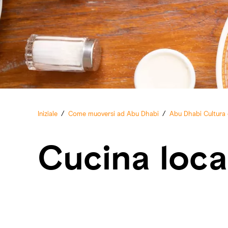
Iniziale
/
Come muoversi ad Abu Dhabi
/
Abu Dhabi Cultura e
Cucina loca