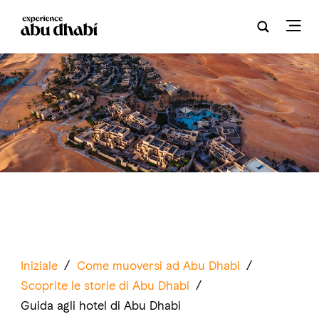
Iniziale
/
Come muoversi ad Abu Dhabi
/
Scoprite le storie di Abu Dhabi
/
Guida agli hotel di Abu Dhabi