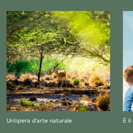
Un’opera d'arte naturale
È i