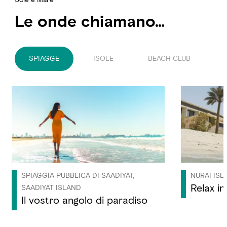
Le onde chiamano…
SPIAGGE
ISOLE
BEACH CLUB
SPIAGGIA PUBBLICA DI SAADIYAT,
NURAI ISL
Relax in
SAADIYAT ISLAND
Il vostro angolo di paradiso