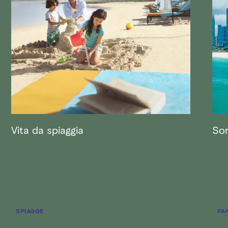
Vita da spiaggia
Sor
SPIAGGE
PA