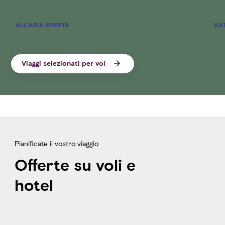
ALL’ARIA APERTA
NA
Viaggi selezionati per voi
Pianificate il vostro viaggio
Offerte su voli e
hotel