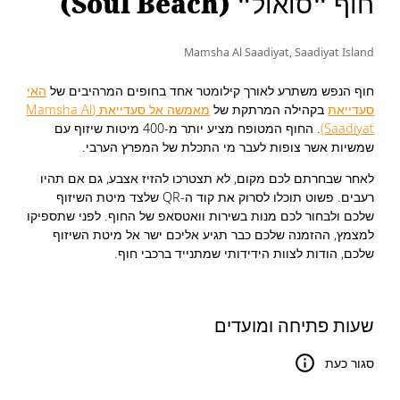
חוף "סואול" (Soul Beach)
Mamsha Al Saadiyat, Saadiyat Island
חוף הנפש משתרע לאורך קילומטר אחד בחופים המרהיבים של
האי
סעדייאת
בקהילה המרתקת של
מאמשה אל סעדייאת (Mamsha Al
Saadiyat)
. החוף המטופח מציע יותר מ-400 מיטות שיזוף עם
שמשיות אשר צופות לעבר מי התכלת של המפרץ הערבי.
לאחר שבחרתם לכם מקום, לא תצטרכו להזיז אצבע, גם אם תהיו
רעבים. פשוט תוכלו לסרוק את קוד ה-QR שלצד מיטת השיזוף
שלכם ולבחור לכם מנות בשירות וואטסאפ של החוף. לפני שתספיקו
למצמץ, ההזמנה שלכם כבר תגיע אליכם ישר אל מיטת השיזוף
שלכם, הודות לצוות הידידותי שמתנייד ברכבי חוף.
שעות פתיחה ומועדים
סגור כעת