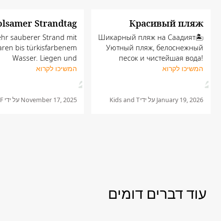
lsamer Strandtag
Красивый пляж
ehr sauberer Strand mit
Шикарный пляж на Саадият🏝️
klaren bis türkisfarbenem
Уютный пляж, белоснежный
Wasser. Liegen und
песок и чистейшая вода!
המשיכו לקרוא
Дружелюбные сотрудники с
המשיכו לקרוא
nnenschirme laden zum
en ein. Handtücher und
творческим подходом к детям
 Flasche Wasser werden
Лилиан и Сатминдер
 Eintritt zur Verfügung
January 19, 2026
על ידי
Kids and T
November 17, 2025
על ידי
 F
gestellt...‬
עוד דברים דומים