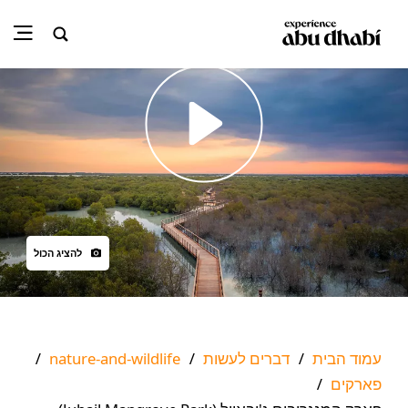
Play
להציג הכול
עמוד הבית
דברים לעשות
nature-and-wildlife
/
/
/
פארקים
/