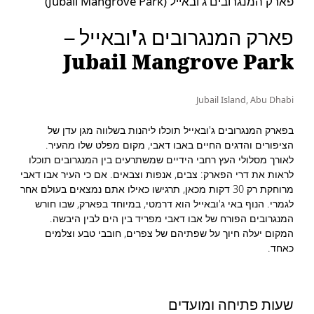
פארק המנגרובים ג'ובאייל (Jubail Mangrove Park)
פארק המנגרובים ג'ובאייל –
Jubail Mangrove Park
Jubail Island, Abu Dhabi
בפארק המנגרובים ג'ובאייל תוכלו ליהנות בשלווה מגן עדן של
הציפורים והדגים החיים באבו דאבי, מקום מפלט שלו מהעיר.
לאורך מסלולי העץ רחבי הידיים שמשתרעים בין המנגרובים תוכלו
לראות את דרי הפארק: צבים, אנפות וצבאים. אם כי העיר אבו דאבי
מרוחקת רק 30 דקות מכאן, תרגישו כאילו אתם נמצאים בעולם אחר
לגמרי. הנוף באי ג'ובאייל הוא דרמטי, במיוחד בפארק, שבו חורש
המנגרובים הפורח של אבו דאבי מפריד בין הים לבין היבשה.
המקום יעלה חיוך על שפתיהם של צפרים, חובבי טבע וצלמים
כאחד.
שעות פתיחה ומועדים