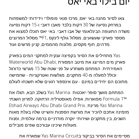
יום בילוי באי יאס
צאו לסיור מהנה באי יאס, מרכז פנאי פופולרי וידידותי למשפחות
במרחק נסיעה של 30 דקות בלבד מאבו דאבי ו-15 דקות נסיעה
משדה התעופה הבינלאומי של אבו דאבי. באי יאס תוכלו למצוא את
מסלול המרוצים ™F1, מספר פארקי שעשועים, מסלול גולף לינקס
מדהים, חוף מקסים, מלונות מהממים, קניון מרשים ועוד.
מתחילים את הסיור בקפיצה ענקית למתקני המים בפארק Yas
Waterworld Abu Dhabi, פארק מים המייצג את מיטב המסורת
האמירתית. המתחם משתרע על פני שטח של 15 מגרשי כדורגל
וכולל למעלה מ-40 מתקנים, מגלשות ואטרקציות - שחמישה
מתוכם הם יחידים במינם - עם אינספור רגעים שלא תשכחו לעולם.
בשלב הבא, תגלו את Yas Marina. המתחם מושך סופר-יאכטות
מפוארות, אפילו מאוסטרליה הרחוקה, למרוץ השנתי Formula 1™
Etihad Airways Abu Dhabi Grand Prix. מרינת Yas Marina
מזמינה אתכם להכיר את מורשת הספנות והשייט שלה בעלת מאות
השנים, בין מתקנים ושירותי יוקרה מודרניים ברמה עולמית, ומנות
מעולות שיכינו עבורכם שפים מובילים.
מסיימים את הסיור בביקור בYas Marina Circuit שמארח את