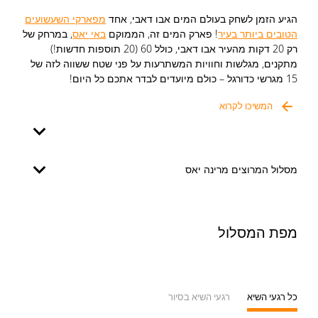
הגיע הזמן לשחק בעולם המים אבו דאבי, אחד
מפארקי השעשועים
הטובים ביותר בעיר
! פארק המים זה, הממוקם
באי יאס
, במרחק של
רק 20 דקות מהעיר אבו דאבי, כולל 60 (20 תוספות חדשות!)
מתקנים, מגלשות וחוויות המשתרעות על פני שטח ששווה לזה של
15 מגרשי כדורגל – כולם מיועדים לבדר אתכם כל היום!
המשיכו לקרוא
התוספות החדשות מציגות את נושא 'העיר האבודה', שממשיך את
הסיפור המקורי של הפארק, 'אגדת הפנינה האבודה', שעוקב אחר
סיפורה של נערה מקומית צעירה במסעה לחפש פנינה אגדית, תוך
שמירה על קירבה למורשת
האמירתית
. למי שתהה, הפנינה אכן
קיימת ותוכלו למצוא אותה בראש ג'בל דהאנה (Jebel Dhana),
מסלול המרוצים מרינה יאס
המתקן הגבוה ביותר בפארק.
עשרים האטרקציות, המתקנים והחוויות החדשים כוללים את מרוץ
אל פאלאג' (Al Falaj Race) ואת הזעם של בחאמוט (Bahamut's
מפת המסלול
Rage) – אז תתכוננו לצלול לתוך המהומה! מרוץ אל פאלאג' הוא
המרוץ התחרותי הראשון באזור של גלגלי מים זה לצד זה. ובמתקן
הזעם של בחאמוט תוכלו לחוות נפילות מסחררות בזכות מגלשת
בולי העץ המלהיבה! לשעשוע מים אינטראקטיבי, מגרש המשחקים
כל רגעי השיא
רגעי השיא בסיור
של השודדים (Bandit's Playground) בכפר השודדים החדש מציע
הפתעות לכל הגילים.