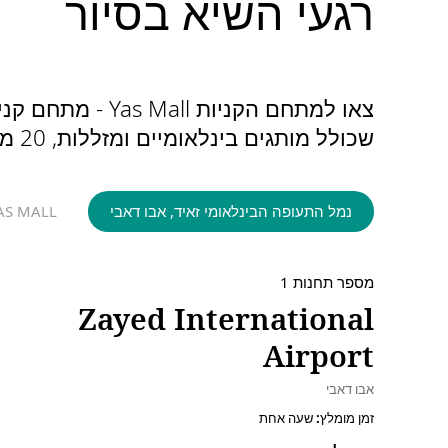
רגעי השיא בסיור
צאו למתחם הקני
שכולל מותגים בינלאומיים ומזללות, 20 מסכי קולנוע בהפעלת בתי הקולנוע VOX ואזורי משחקים לילדים.
נמל התעופה הבינלאומי זאיד, אבו דאבי
AS MALL
מספר תחנות 1
Zayed International
Airport
אבו דאבי
זמן מומלץ: שעה אחת