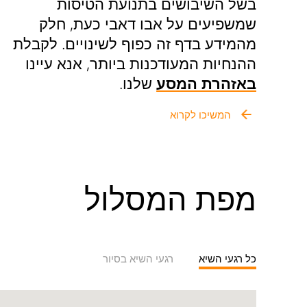
בשל השיבושים בתנועת הטיסות
שמשפיעים על אבו דאבי כעת, חלק
מהמידע בדף זה כפוף לשינויים. לקבלת
ההנחיות המעודכנות ביותר, אנא עיינו
שלנו.
באזהרת המסע
נמל התעופה הבינלאומי זאיד (לשעבר
המשיכו לקרוא
נמל התעופה הבינלאומי אבו דאבי)
משמש כשער כניסה עולמי עם למעלה
מ-30 חברות תעופה הטסות אל ומ-120
מפת המסלול
יעדים ב-56 מדינות. הנמל זכה פעמיים
בתואר "נמל התעופה הטוב ביותר במזרח
התיכון" מטעם World Airport Awards,
עדות לשירותים ולמתקנים יוצאי הדופן
כל רגעי השיא
רגעי השיא בסיור
שהוא מציע.
Name:
Zayed
שדה התעופה ממוקם בנוחות במרחק קצר