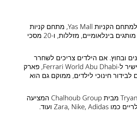
מתחילים את הסיור בן ארבע השעות בשדה התעופה הבינלאומי של אבו דאבי. ממנו יוצאים למתחם הקניות Yas Mall, מתחם קניות
ידידותי למשפחה ומלא אור המתפרש על שטח של שלוש קומות, עם מגוון מרשים של חנויות מותגים בינלאומיים, מזללות, ו-20 מסכי
-370 חנויות, וכ-60 מסעדות ובתי קפה בפנים ובחוץ. אם הילדים צריכים לשחרר
קצת קיטור, תשמחו לדעת שהקניון כולל את אזור הבידור המשפחתי של Fun Works ומעבר ישיר ל-Ferrari World Abu Dhabi, פארק
. KidZania Abu Dhabi, קונספט עטור פרסים לבידור חינוכי לילדים, ממוקם גם הוא
מתחם הקניות Yas Mall מתגאה גם בחנות Apple היחידה בבירה, בחנות הכלבו היוקרתית Tryano מבית Chalhoub Group המציעה
Zara, ועוד.