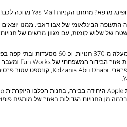
 מתחם הקניות Yas Mall מחכה לכם!
במרכז הקניות רחב הידיים תוכלו לגלות למעלה מ
השעשועים הגדול ביותר בעולם של מותג פרארי
חנויות הגדולות באזור של מותגים פופולריים כמו  Nike, Adidas