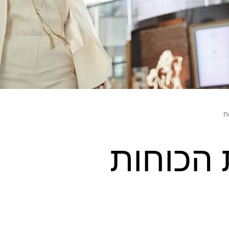
ת
 הכוחות