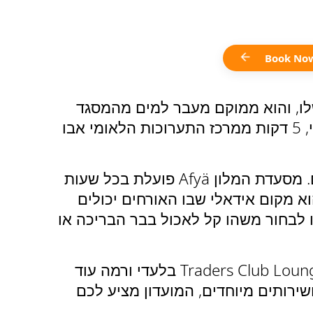
Book No
קיף על חוף פרטי משלו, והוא ממוקם מעבר למים מהמסגד
הגדול שייח' זאייד. המלון נמצא במרחק 10 דקות נסיעה משדה התעופה הבינלאומי אבו דאבי, 5 דקות ממרכז התערוכות הלאומי אבו
המלון מציע סוויטות וחדרי אורחים מצוידים היטב, עם שירותים מודרניים ומתקנים מתקדמים. מסעדת המלון Afyä פועלת בכל שעות
מציעה מגוון מנות עם טעמים מכל רחבי העולם. טרקלין החוף Afyä Beach Lounge הוא מקום אידאלי שבו האורחים יכולים
 לבחור משהו קל לאכול בבר הבריכה או
עבור הנוסע אנין הטעם, קומות חדרי המועדון של המלון מציעות חדרים משופרים, טרקלין Traders Club Lounge בלעדי ורמה עוד
שירותים מיוחדים, המועדון מציע לכם