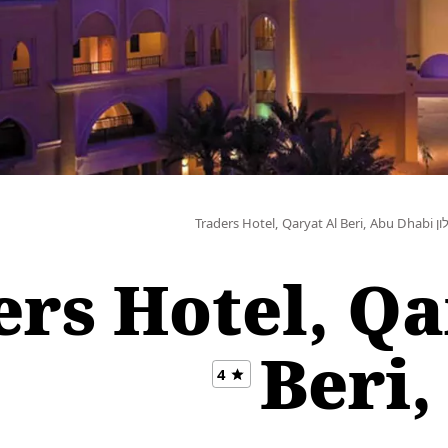
Traders Hotel, Qaryat Al B
s Hotel, Qarya
Beri,
4