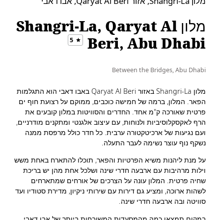
מלון Shangri-La, אזור Qaryat Al Beri, אבו דאבי
מלון Shangri-La, Qaryat Al
Beri, Abu Dhabi
5
Between the Bridges, Abu Dhabi
מלון Shangri-La באזור Qaryat Al Beri באבו דאבי הוא התגלמות
הפאר. המלון, ברמה של חמישה כוכבים, ממוקם על רצועת חוף ים
פרטית שאורכה ק"מ אחד. החדרים והסוויטות במלון קובעים את
הרף לאקסקלוסיביות ולנוחות, עם עיצוב אלגנטי ומתקנים מודרניים,
ועם נגיעות של ארכיטקטורה ערבית. כל חדר כולל מרפסת ממנה
נשקף נוף עוצר נשימה לעבר התעלה.
על מנת ליהנות משיא הפרטיות והפאר, תוכלו להתארח באחת משש
וילות מרהיבות עם ארבעה חדרי שינה ושלכל אחת מהן יש בריכת
שחיה פרטית. המלון עונה על הצרכים של אורחים שמתארחים
לשהות ארוכה, ומציע גם דירות עם שירותי ניקיון, מדירת סטודיו ועד
סוויטה ובה ארבעה חדרי שינה.
במקום תמצאו כמה מהמסעדות המשובחות ביותר של אבו דאבי.