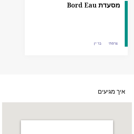
מסעדת Bord Eau
צרפתי
צרפתי
בר יין
בר יין
איך מגיעים
Name:
מלון
Shangri-
La,
אזור
Qaryat