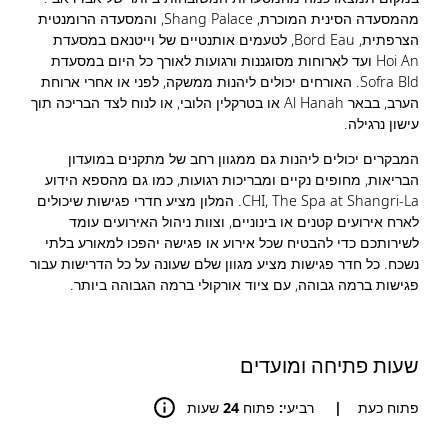
מהמסעדה הסינית המוכרת, Shang Palace, והמסעדה הרומנטית
הצרפתית, Bord Eau, לטעמים אותנטיים של וייטנאם במסעדת
Hoi An ועד לארוחות מסוגננות ורגועות לאורך כל היום במסעדת
Sofra Bld. האורחים יכולים ליהנות ממשקה, לפני או אחרי ארוחת
הערב, בבאר Al Hanah או בטרקלין הלובי, או לנוח לצד הבריכה תוך
עישון נרגילה.
המבקרים יכולים ליהנות גם ממגוון רחב של מתקנים במועדון
הבריאות, מחופים נקיים ומבריכות רגועות, כמו גם מהספא הידוע
CHI, The Spa at Shangri-La. המלון מציע חדרי פגישות שיכולים
לארח אירועים קטנים או בינוניים, וצוות ניהול האירועים עומד
לשירותכם כדי להבטיח שכל אירוע או פגישה יהפכו למאורע בלתי
נשכח. כל חדר פגישות מציע מגוון שלם שעונה על כל הדרישות עבור
פגישות ברמה גבוהה, עם ציוד אורקולי ברמה הגבוהה ביותר.
שעות פתיחה ומועדים
פתוח כעת
|
רביעי: פתוח 24 שעות