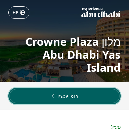
HE
HE
דברים לעשות
מלון Crowne Plaza
Abu Dhabi Yas
לאן מטיילים
Island
תכננו את הנסיעה שלכם לאבו
דאבי
הזמן עכשיו
פעיל