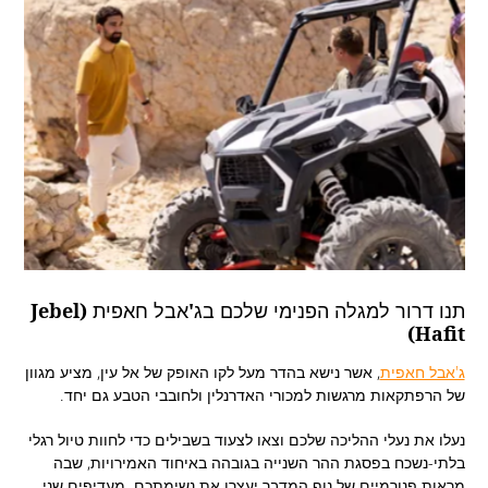
תנו דרור למגלה הפנימי שלכם בג'אבל חאפית (Jebel
Hafit)
ג'אבל חאפית
, אשר נישא בהדר מעל לקו האופק של אל עין, מציע מגוון
של הרפתקאות מרגשות למכורי האדרנלין ולחובבי הטבע גם יחד.
נעלו את נעלי ההליכה שלכם וצאו לצעוד בשבילים כדי לחוות טיול רגלי
בלתי-נשכח בפסגת ההר השנייה בגובהה באיחוד האמירויות, שבה
מראות פנורמיים של נוף המדבר יעצרו את נשימתכם. מעדיפים שני