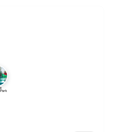
e
 Park