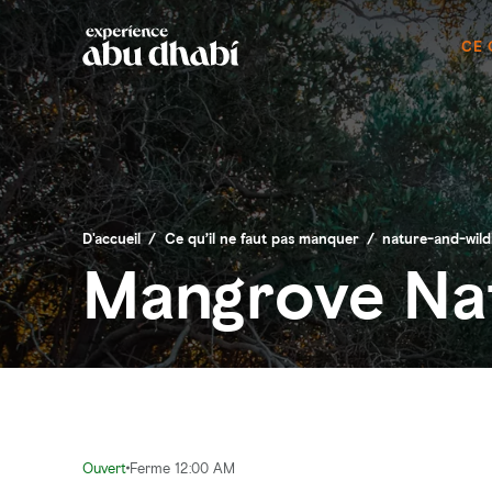
CE 
D'accueil
/
Ce qu’il ne faut pas manquer
/
nature-and-wildl
Mangrove Nat
Ouvert
Ferme 12:00 AM