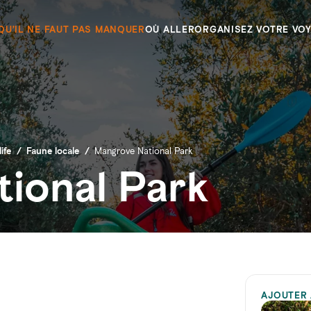
QU’IL NE FAUT PAS MANQUER
OÙ ALLER
ORGANISEZ VOTRE VO
ife
/
Faune locale
/
Mangrove National Park
ional Park
AJOUTER 