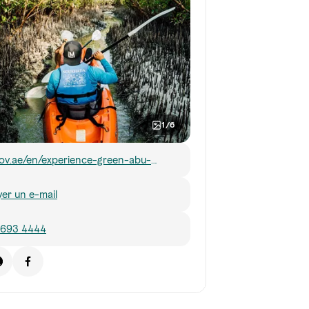
1/6
ov.ae/en/experience-green-abu-
/places-to-go/mangrove-national-
er un e-mail
 693 4444