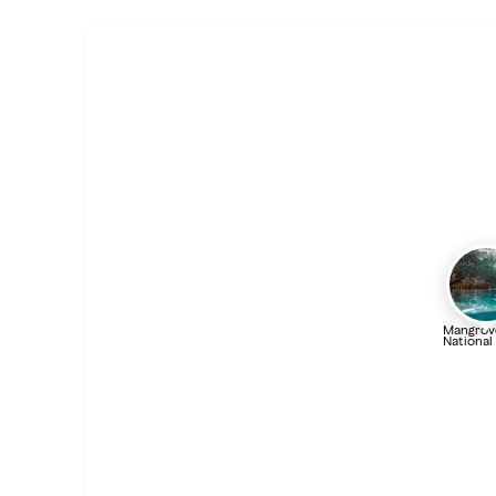
Mangrov
National