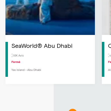
SeaWorld® Abu Dhabi
Q
1.6K Avis
4
Fermé
F
Yas Island - Abu Dhabi
Al