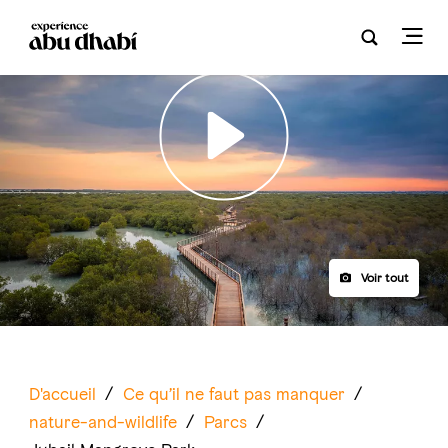
Play
Voir tout
D'accueil
/
Ce qu’il ne faut pas manquer
/
nature-and-wildlife
/
Parcs
/