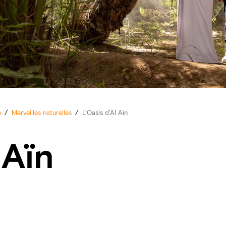
e
/
Merveilles naturelles
/
L’Oasis d'Al Aïn
 Aïn