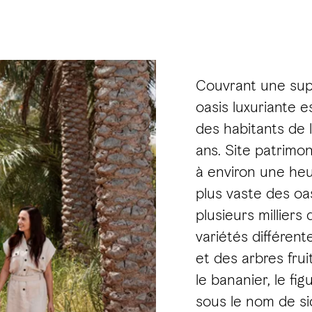
Couvrant une supe
oasis luxuriante e
des habitants de l
ans. Site patrimo
à environ une heur
plus vaste des oas
plusieurs milliers
variétés différent
et des arbres frui
le bananier, le fi
sous le nom de sid