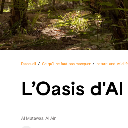
D'accueil
/
Ce qu’il ne faut pas manquer
/
nature-and-wildlif
L’Oasis d'Al
Al Mutawaa, Al Ain