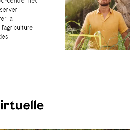
Éco-centre met
éserver
er la
l'agriculture
des
irtuelle