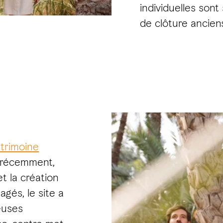
individuelles son
de clôture ancien
trimoine
s récemment,
t la création
és, le site a
euses