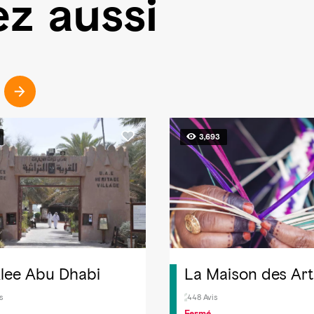
z aussi
3,693
lee Abu Dhabi
La Maison des Art
s
448 Avis
Fermé