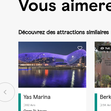
Vous aimere
Découvrez des attractions similaires
746
Yas Marina
Berk
392 Avis
2.5K Avi
Open 24 hours