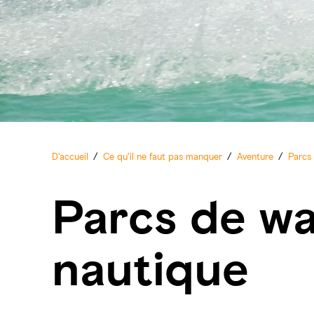
D'accueil
/
Ce qu’il ne faut pas manquer
/
Aventure
/
Parcs
Parcs de wa
nautique