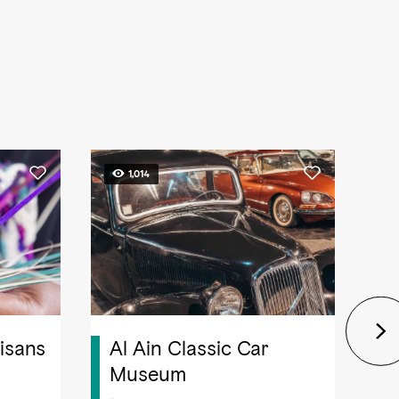
1,014
isans
Al Ain Classic Car
W
Museum
24
Fe