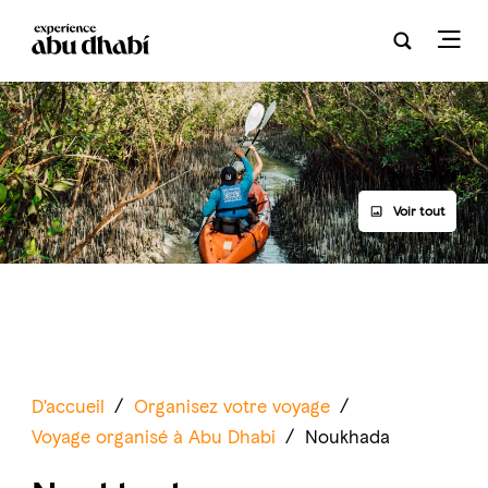
Voir tout
D'accueil
/
Organisez votre voyage
/
Voyage organisé à Abu Dhabi
/
Noukhada