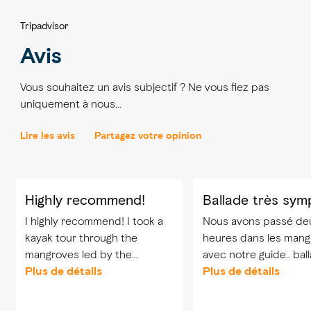
Tripadvisor
Avis
Vous souhaitez un avis subjectif ? Ne vous fiez pas
uniquement à nous…
Lire les avis
Partagez votre opinion
Highly recommend!
Ballade très sym
I highly recommend! I took a
Nous avons passé de
kayak tour through the
heures dans les man
mangroves led by the
avec notre guide.. bal
wonderful Joseph who was so
Plus de détails
facile et très agréabl
Plus de détails
kind, fun, and knowledgeable.
très intéressant. Tarif
It’s absolutely beautiful and
partir de 15h...