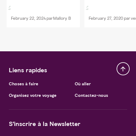
so serene - a must see when
visiting...
February 22, 2024
par
Mallory B
February 27, 2020
par
ve
Liens rapides
Choses à faire
Où aller
Organisez votre voyage
Contactez-nous
S’inscrire à la Newsletter