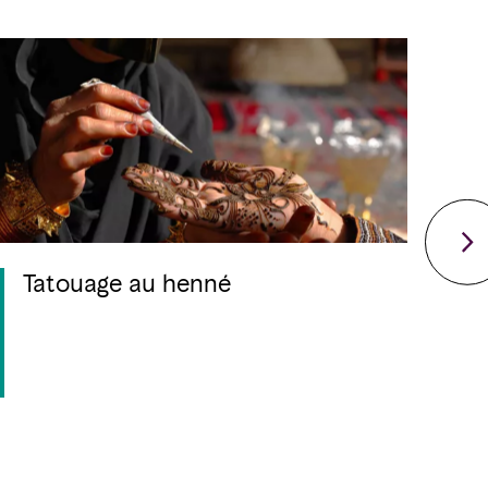
Tatouage au henné
H