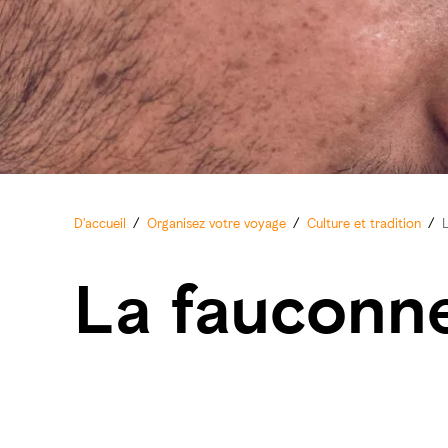
D'accueil
/
Organisez votre voyage
/
Culture et tradition
/
L
La fauconne