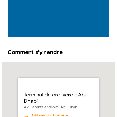
Comment s’y rendre
Name:
Terminal
de
croisière
d’Abu
Dhabi
Terminal de croisière d’Abu
Address:
À
Dhabi
différents
À différents endroits, Abu Dhabi
endroits,
Abu
Obtenir un itinéraire