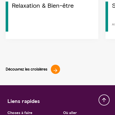
Relaxation & Bien-être
S
Al
Découvrez les croisières
Liens rapides
Choses à faire
Où aller