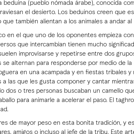
da beduina (pueblo nómada árabe), conocida como 
aviesan el desierto. Los beduinos creen que es
no que también alientan a los animales a andar a
co en el que uno de los oponentes empieza con 
 versos que intercambian tienen mucho significa
s suelen improvisarse y repetirse entre dos grup
ros se alternan para responderse por medio de l
guera en una acampada y en fiestas tribales y n
 a las que les gusta componer y cantar mientras 
 dos o tres personas buscaban un camello que
ballo para animarle a acelerar el paso. El tagh
dad.
ores de mayor peso en esta bonita tradición, y 
ares, amigos o incluso al jefe de la tribu. Este 