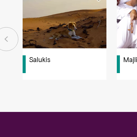
Salukis
Majl