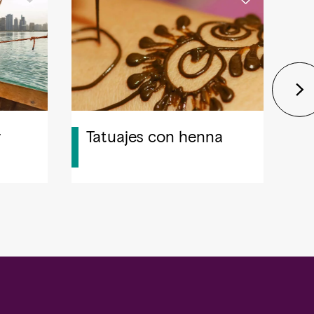
y
Tatuajes con henna
G
A