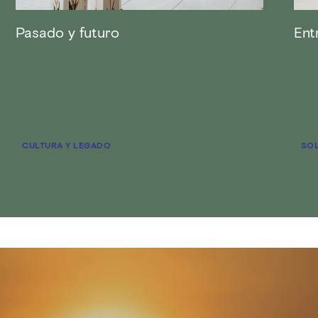
Pasado y futuro
Ent
CULTURA Y LEGADO
SOL