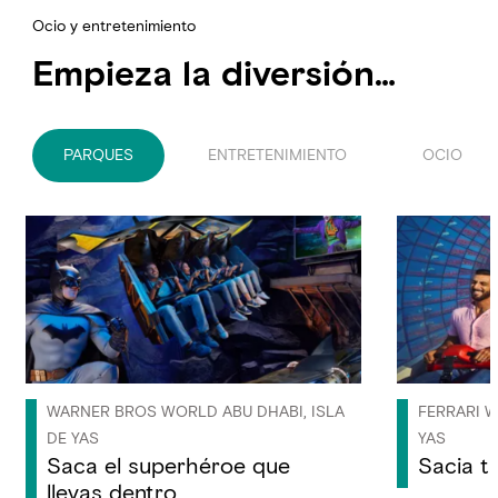
Ocio y entretenimiento
Empieza la diversión…
PARQUES
ENTRETENIMIENTO
OCIO
WARNER BROS WORLD ABU DHABI, ISLA
FERRARI W
DE YAS
YAS
Saca el superhéroe que
Sacia t
llevas dentro