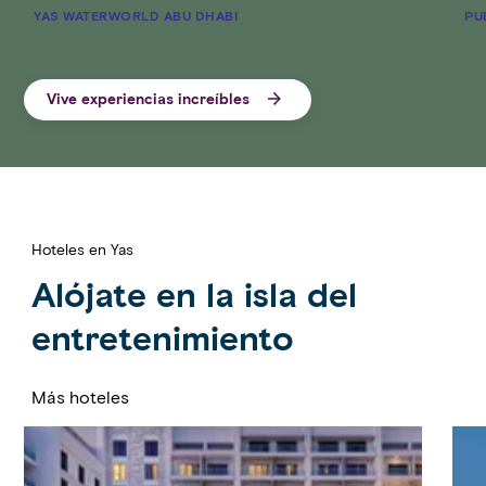
YAS WATERWORLD ABU DHABI
PU
Vive experiencias increíbles
Hoteles en Yas
Alójate en la isla del
entretenimiento
Más hoteles