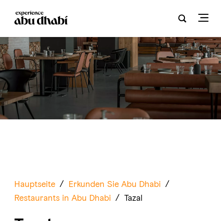
Hauptseite
/
Erkunden Sie Abu Dhabi
/
Restaurants in Abu Dhabi
/
Tazal