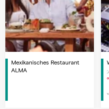
Mexikanisches Restaurant
ALMA
G
Y