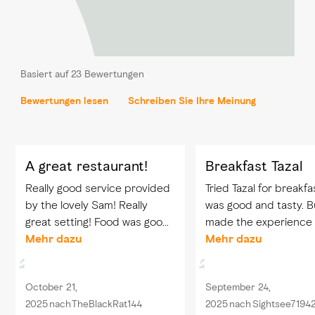
Basiert auf 23 Bewertungen
Bewertungen lesen
Schreiben Sie Ihre Meinung
A great restaurant!
Breakfast Tazal
Really good service provided
Tried Tazal for breakfa
by the lovely Sam! Really
was good and tasty. B
great setting! Food was good!
made the experience
Nutella cheesecake was very
Mehr dazu
special was the great
Mehr dazu
yummy! Would recommend!
hospitality of Abeer. 
you so much for your
October 21,
September 24,
kindness. This is wha
2025
nach
TheBlackRat144
2025
nach
Sightsee7194
restaurant ...