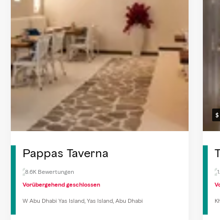
Pappas Taverna
T
8.6K Bewertungen
Vorübergehend geschlossen
V
W Abu Dhabi Yas Island, Yas Island, Abu Dhabi
K