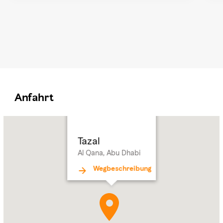
Anfahrt
Name:
Tazal
Address:
Al
Tazal
Qana,
Al Qana, Abu Dhabi
Abu
Dhabi
Wegbeschreibung