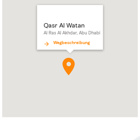
Watan
Address:
Al
Ras
Qasr Al Watan
Al
Al Ras Al Akhdar, Abu Dhabi
Akhdar,
Abu
Wegbeschreibung
Dhabi