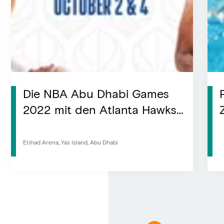
Die NBA Abu Dhabi Games
2022 mit den Atlanta Hawks
und den Milwaukee Bucks
am 6. und 8. Oktober
Etihad Arena, Yas Island, Abu Dhabi