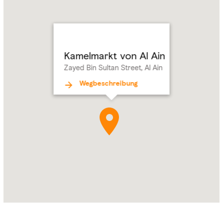
von
Al
Ain
Address:
Zayed
Kamelmarkt von Al Ain
Bin
Zayed Bin Sultan Street, Al Ain
Sultan
Street,
Wegbeschreibung
Al
Ain