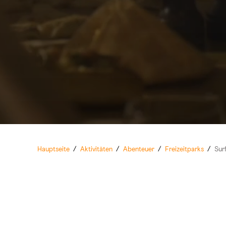
Hauptseite
/
Aktivitäten
/
Abenteuer
/
Freizeitparks
/
Sur