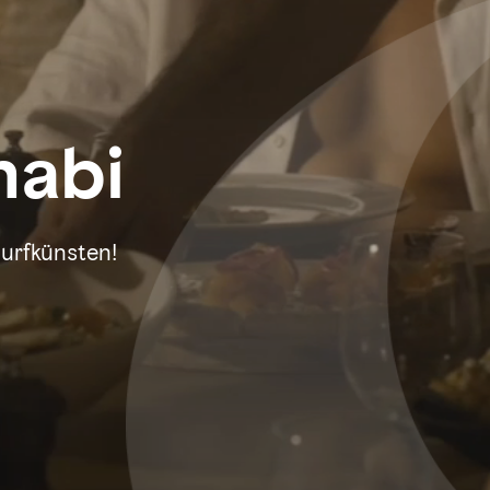
habi
Surfkünsten!