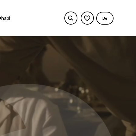
Dhabi
De