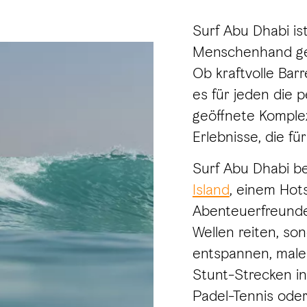
Surf Abu Dhabi ist
Menschenhand ges
Ob kraftvolle Barr
es für jeden die p
geöffnete Komplex
Erlebnisse, die fü
Surf Abu Dhabi be
Island
, einem Hot
Abenteuerfreunde
Wellen reiten, s
entspannen, male
Stunt-Strecken in
Padel-Tennis oder