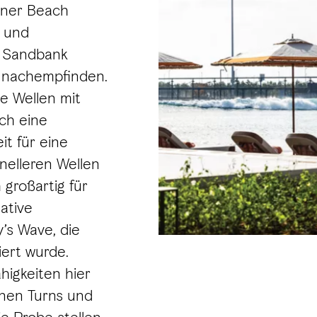
iner Beach
r und
r Sandbank
 nachempfinden.
e Wellen mit
ich eine
t für eine
nelleren Wellen
 großartig für
mative
y’s Wave, die
iert wurde.
higkeiten hier
fenen Turns und