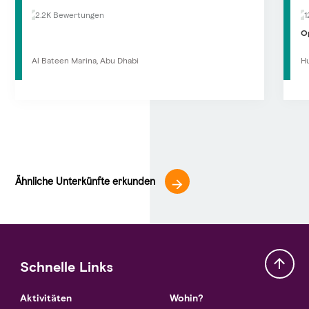
2.2K Bewertungen
1
O
Al Bateen Marina, Abu Dhabi
Hu
Ähnliche Unterkünfte erkunden
Schnelle Links
Aktivitäten
Wohin?