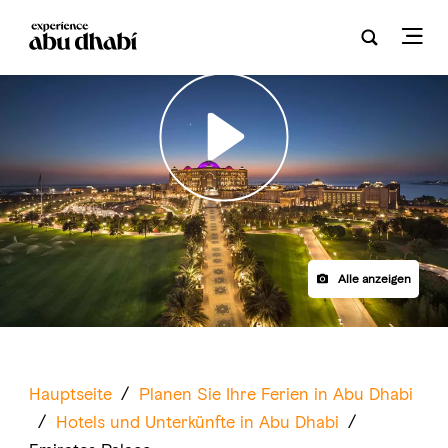
Play
Alle anzeigen
Hauptseite
/
Planen Sie Ihre Ferien in Abu Dhabi
/
Hotels und Unterkünfte in Abu Dhabi
/