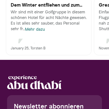
Dem Winter entfliehen und zum
Grea
Golfspielen in die Vereinigten
Wir sind mit einer Golfgruppe in diesem
Einfa
Emirate
schönen Hotel für acht Nächte gewesen.
Flugp
Es ist alles sehr sauber, das Personal
nah z
sehr fr...
Shuttl
Mehr dazu
January 25, Torsten B
Novem
Newsletter abonnieren