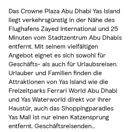
Das Crowne Plaza Abu Dhabi Yas Island
Al Dhafra Region
liegt verkehrsgünstig in der Nähe des
DCT Corporate
Flughafens Zayed International und 25
Minuten vom Stadtzentrum Abu Dhabis
MICE
entfernt. Mit seinem vielfältigen
Angebot eignet es sich sowohl für
Geschäfts- als auch für Urlaubsreisen.
Urlauber und Familien finden die
Attraktionen von Yas Island wie die
Freizeitparks Ferrari World Abu Dhabi
und Yas Waterworld direkt vor ihrer
Haustür, auch das Shoppingparadies
Yas Mall ist nur einen Katzensprung
entfernt. Geschäftsreisenden
...