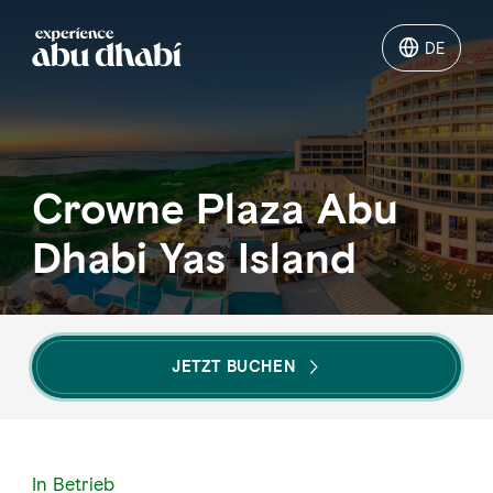
DE
DE
Aktivitäten
Crowne Plaza Abu
Erkunden Sie Abu Dhabi
Dhabi Yas Island
Planen Sie Ihre Ferien in Abu
Dhabi
JETZT BUCHEN
Abu Dhabi
In Betrieb
Visit Al Ain