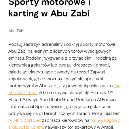
Sporty motorowe i
karting w Abu Zabi
Abu Zabi
Poczuj zastrzyk adrenaliny i odkryj sporty motorowe
Abu Zabi na jednym z licznych torów wyścigowych
emiratu. Podejmij wyzwanie z przyjaciółmi i rodziną za
kierownicą gokartów lub poczuj dreszczyk emocji,
oglądając ekscytujące zawody na torze! Zapytaj
kogokolwiek, gdzie można cieszyć się sportami
motorowymi w Abu Zabi, a z pewnością usłyszysz o
Yas
Marina Circuit
, gdzie odbywa się wyścig Formuły 1™
Etihad Airways Abu Dhabi Grand Prix, lub o Al Forsan
International Sports Resort, gdzie jazda gokartami
odbywa się na czterech różnych torach. Poza miastem
Al Ain Sportplex
zaprasza kierowców na
tor wyścigowy
o długości 1,6 km
, największy tor gokartowy w Arabii.