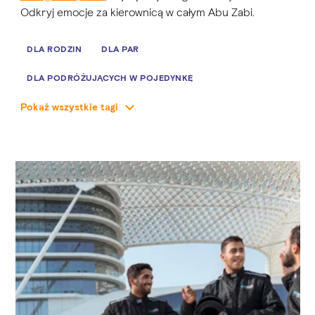
Odkryj emocje za kierownicą w całym Abu Zabi.
DLA RODZIN
DLA PAR
DLA PODRÓŻUJĄCYCH W POJEDYNKĘ
Pokaż wszystkie tagi
NA ŚWIEŻYM POWIETRZU