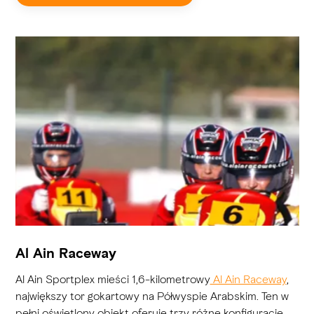
Al Ain Raceway
Al Ain Sportplex mieści 1,6-kilometrowy
Al Ain Raceway
,
największy tor gokartowy na Półwyspie Arabskim. Ten w
pełni oświetlony obiekt oferuje trzy różne konfiguracje,