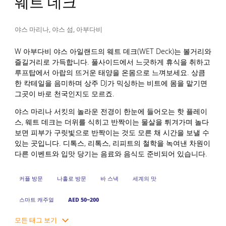
웨트 데크
야스 마리나, 야스 섬, 아부다비
W 아부다비 야스 아일랜드의 웨트 데크(WET Deck)는 볼거리와
즐길거리로 가득합니다. 풀사이드에서 느긋하게 휴식을 취하고
루프탑에서 아랍의 뜨거운 태양을 온몸으로 느껴보세요. 상큼
한 칵테일을 음미하며 상주 DJ가 믹싱하는 비트에 몸을 맡기면
그곳이 바로 천국인지도 모르죠.
야스 마리나 서킷의 놀라운 전경이 한눈에 들어오는 핫 플레이
스, 웨트 데크는 더위를 식히고 반짝이는 물살을 튀겨가며 놀다
보면 피부가 구릿빛으로 반짝이는 것도 모른 채 시간을 보낼 수
있는 곳입니다. 디톡스, 리톡스, 리피트의 철학을 녹여낸 차원이
다른 이벤트와 입맛 당기는 음료와 음식도 준비되어 있습니다.
커플 방문
나홀로 방문
바 스낵
세계의 맛
스마트 캐주얼
AED 50~200
모든 태그 보기