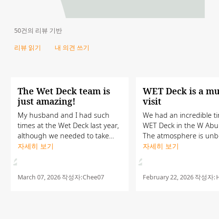
50건의 리뷰 기반
리뷰 읽기
내 의견 쓰기
The Wet Deck team is
WET Deck is a mu
just amazing!
visit
My husband and I had such
We had an incredible t
times at the Wet Deck last year,
WET Deck in the W Abu
although we needed to take
The atmosphere is unb
turns as we have a little girl
자세히 보기
especially with the view
자세히 보기
with us. This year, we brought
the Yas Marina Circuit. 
along my husband's cousins to
massive thank you to E
experience it with...
Niyas for making our...
March 07, 2026
작성자:
Chee07
February 22, 2026
작성자: