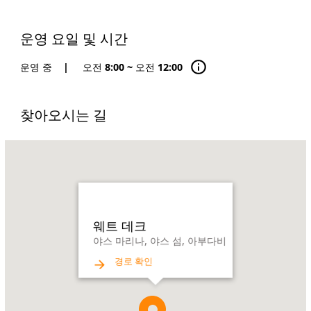
운영 요일 및 시간
운영 중
|
오전 8:00 ~ 오전 12:00
찾아오시는 길
Name:
웨
트
데
크
Address:
웨트 데크
야
야스 마리나, 야스 섬, 아부다비
스
경로 확인
마
리
나,
야