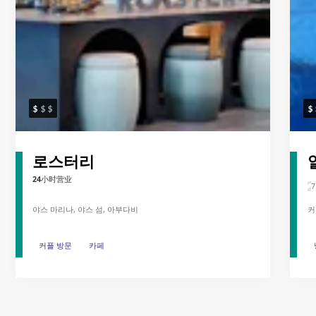
로스터리
24小时营业
7
야스 마리나, 야스 섬, 아부다비
커
커플 방문
커플 방문
카페
카페