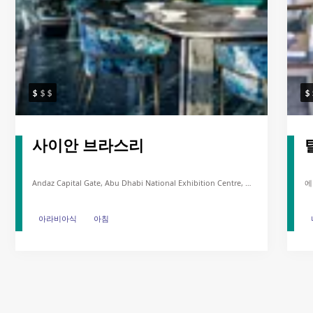
사이안 브라스리
Andaz Capital Gate, Abu Dhabi National Exhibition Centre, Al
에
Khaleej Al Arabi St, Abu Dhabi
아
아라비아식
아라비아식
아침
아침