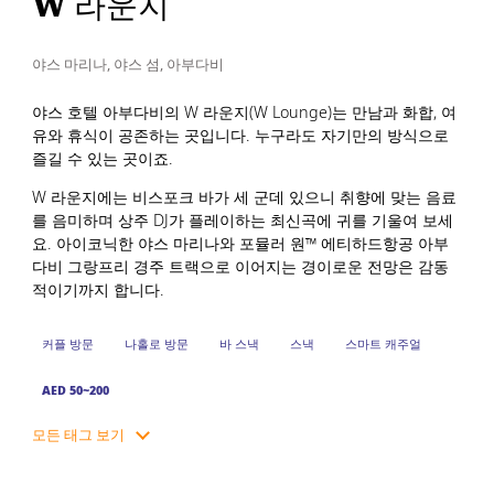
W 라운지
야스 마리나, 야스 섬, 아부다비
야스 호텔 아부다비의 W 라운지(W Lounge)는 만남과 화합, 여
유와 휴식이 공존하는 곳입니다. 누구라도 자기만의 방식으로
즐길 수 있는 곳이죠.
W 라운지에는 비스포크 바가 세 군데 있으니 취향에 맞는 음료
를 음미하며 상주 DJ가 플레이하는 최신곡에 귀를 기울여 보세
요. 아이코닉한 야스 마리나와 포뮬러 원™ 에티하드항공 아부
다비 그랑프리 경주 트랙으로 이어지는 경이로운 전망은 감동
적이기까지 합니다.
커플 방문
나홀로 방문
바 스낵
스낵
스마트 캐주얼
AED 50~200
모든 태그 보기