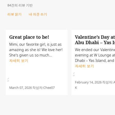
84건의 리뷰 기반
리뷰 읽기
내 의견 쓰기
Great place to be!
Valentine’s Day a
Abu Dhabi – Yas I
Mimi, our favorite girl, is just as
amazing as she is! We love her!
We ended our Valentine
She's given us so much
evening at W Lounge a
attention, although she has
자세히 보기
Dhabi – Yas Island, and
other tables to serve! She's got
the perfect finale. Great music,
자세히 보기
a great sense of humor as well.
creative cocktails, and a
We love the W...
atmosphere with stunn
views made the night...
February 14, 2026
작성자:
A
March 07, 2026
작성자:
Chee07
K