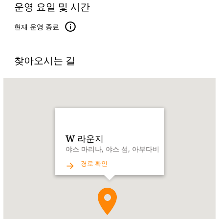
운영 요일 및 시간
현재 운영 종료
찾아오시는 길
Name:
W
라
운
지
Address:
야
W 라운지
스
야스 마리나, 야스 섬, 아부다비
마
경로 확인
리
나,
야
스
섬,
아