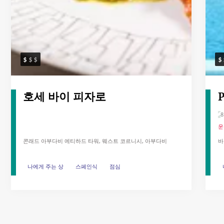
호세 바이 피자로
P
8
운
콘래드 아부다비 에티하드 타워, 웨스트 코르니시, 아부다비
바
나에게 주는 상
나에게 주는 상
스페인식
스페인식
점심
점심