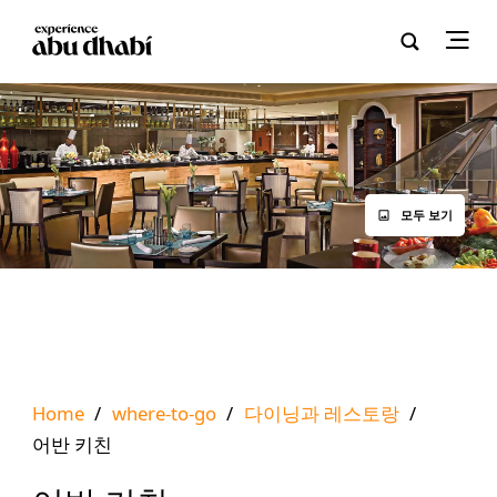
모두 보기
Home
/
where-to-go
/
다이닝과 레스토랑
/
어반 키친