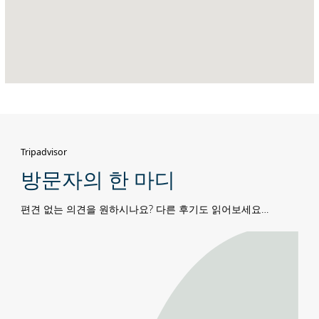
스
트
스
트
리
트
(Sultan
Bin
Zayed
The
First
Tripadvisor
Street,),
방문자의 한 마디
아
부
편견 없는 의견을 원하시나요? 다른 후기도 읽어보세요…
다
비