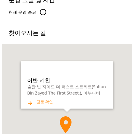
현재 운영 종료
찾아오시는 길
Name:
어
반
키
친
Address:
어반 키친
술
술탄 빈 자이드 더 퍼스트 스트리트(Sultan
탄
Bin Zayed The First Street,), 아부다비
빈
경로 확인
자
이
드
더
퍼