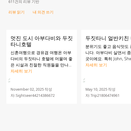
611건의 리뷰 기반
리뷰 읽기
내 의견 쓰기
멋진 도시 아부다비와 두짓
두짓타니 얼반키친
타니호텔
분위기도 좋고 음식맛도
신혼여행으로 경유겸 여행온 아부
니다. 아부다비 살면서 
다비의 두짓타니 호텔에 머물며 좋
곳이에요. 특히 John, Shw
은 시설과 친절한 직원들을 만나게
Soe, Henry께 감사드립
자세히 보기
되었습니다. (Abdallah,
자세히 보기
Shwe,Kazai 등) 직원들의 친절한
대우에 감동받고 갑니다
November 02, 2025
작성
May 10, 2025
작성
자:
Sightseer44214386672
자:
Trip21806474961