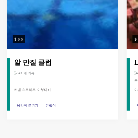
알 만질 클럽
L
7.4K 개 리뷰
4
운
커넬 스트리트, 아부다비
야
낭만적 분위기
낭만적 분위기
유럽식
유럽식