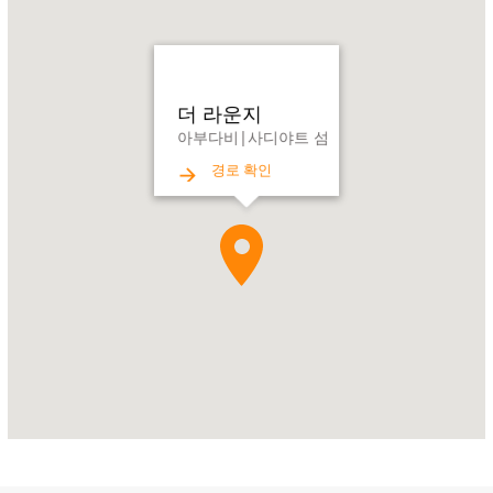
더
라
운
지
Address:
더 라운지
아
아부다비|사디야트 섬
부
경로 확인
다
비|
사
디
야
트
섬