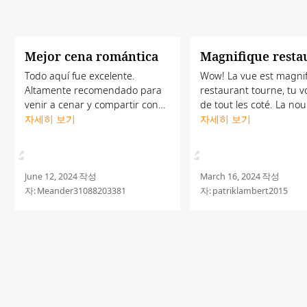
Mejor cena romántica
Magnifique resta
Todo aquí fue excelente.
Wow! La vue est magnif
Altamente recomendado para
restaurant tourne, tu voi
venir a cenar y compartir con
de tout les coté. La nou
pareja o amigos.el personal del
자세히 보기
est excellente et le serv
자세히 보기
lugar muy atento y la comida
aussi.
de lujo. Que decir además de la
vista del lugar
June 12, 2024
작성
March 16, 2024
작성
자:
Meander31088203381
자:
patriklambert2015