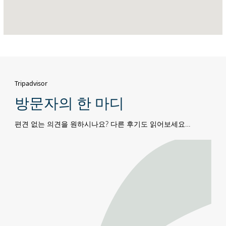
파
스
트
리
트
(Khalifa
Street),
아
Tripadvisor
부
방문자의 한 마디
다
비
편견 없는 의견을 원하시나요? 다른 후기도 읽어보세요…