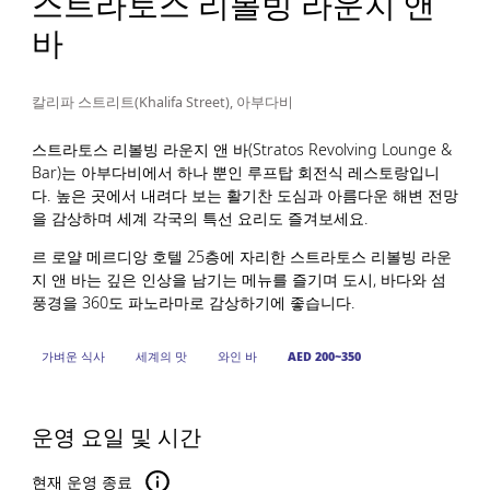
스트라토스 리볼빙 라운지 앤
바
칼리파 스트리트(Khalifa Street), 아부다비
스트라토스 리볼빙 라운지 앤 바(Stratos Revolving Lounge &
Bar)는 아부다비에서 하나 뿐인 루프탑 회전식 레스토랑입니
다. 높은 곳에서 내려다 보는 활기찬 도심과 아름다운 해변 전망
을 감상하며 세계 각국의 특선 요리도 즐겨보세요.
르 로얄 메르디앙 호텔 25층에 자리한 스트라토스 리볼빙 라운
지 앤 바는 깊은 인상을 남기는 메뉴를 즐기며 도시, 바다와 섬
풍경을 360도 파노라마로 감상하기에 좋습니다.
가벼운 식사
세계의 맛
와인 바
AED 200~350
운영 요일 및 시간
현재 운영 종료