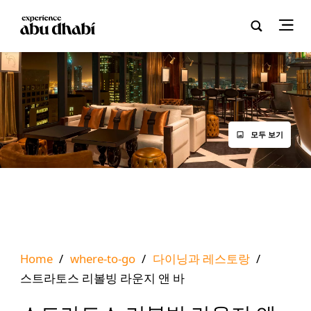
모두 보기
Home
/
where-to-go
/
다이닝과 레스토랑
/
스트라토스 리볼빙 라운지 앤 바