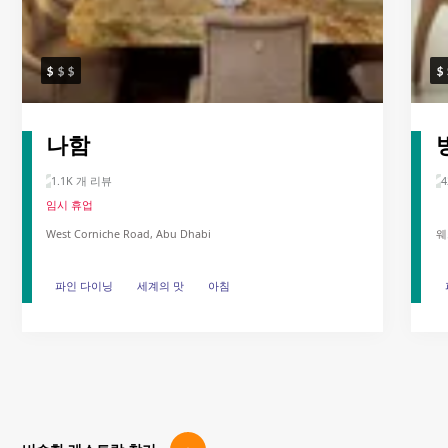
나함
1.1K 개 리뷰
4
임시 휴업
West Corniche Road, Abu Dhabi
웨
파인 다이닝
파인 다이닝
세계의 맛
세계의 맛
아침
아침