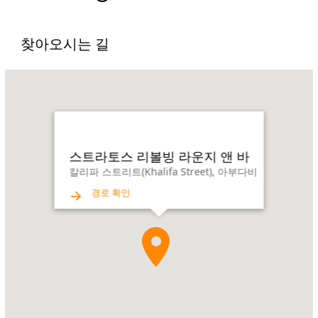
찾아오시는 길
Name:
스
트
라
토
스
스트라토스 리볼빙 라운지 앤 바
리
칼리파 스트리트(Khalifa Street), 아부다비
볼
경로 확인
빙
라
운
지
앤
바
Address:
칼
리