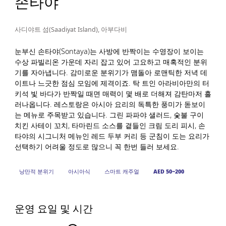
손타야
사디야트 섬(Saadiyat Island), 아부다비
눈부신 손타야(Sontaya)는 사방에 반짝이는 수영장이 보이는
수상 파빌리온 가운데 자리 잡고 있어 고요하고 매혹적인 분위
기를 자아냅니다. 감미로운 분위기가 맴돌아 로맨틱한 저녁 데
이트나 느긋한 점심 모임에 제격이죠. 탁 트인 아라비아만의 터
키석 빛 바다가 반짝일 때면 매력이 몇 배로 더해져 감탄마저 흘
러나옵니다. 레스토랑은 아시아 요리의 독특한 풍미가 돋보이
는 메뉴로 주목받고 있습니다. 그린 파파야 샐러드, 숯불 구이
치킨 사테이 꼬치, 타마린드 소스를 곁들인 크림 도리 피시, 손
타야의 시그니처 메뉴인 레드 두부 커리 등 군침이 도는 요리가
선택하기 어려울 정도로 많으니 꼭 한번 들러 보세요.
낭만적 분위기
아시아식
스마트 캐주얼
AED 50~200
운영 요일 및 시간