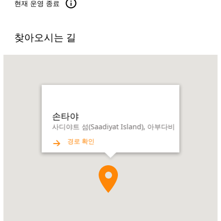
현재 운영 종료
찾아오시는 길
Name:
손
타
야
Address:
사
손타야
디
사디야트 섬(Saadiyat Island), 아부다비
야
경로 확인
트
섬
(Saadiyat
Island),
아
부
다
비