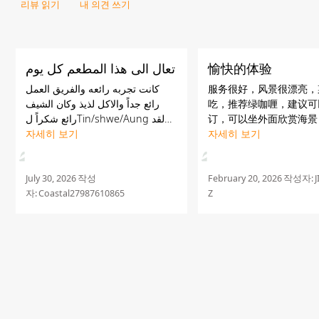
리뷰 읽기
내 의견 쓰기
تعال الى هذا المطعم كل يوم
愉快的体验
كانت تجربه رائعه والفريق العمل
服务很好，风景很漂亮，
رائع جداً والاكل لذيذ وكان الشيف
吃，推荐绿咖喱，建议可
رائع شكراً لTin/shwe/Aung لقد
订，可以坐外面欣赏海景
صنعتوا يومنا
자세히 보기
자세히 보기
July 30, 2026
작성
February 20, 2026
작성자:
자:
Coastal27987610865
Z