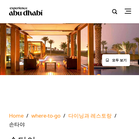
모두 보기
Home
/
where-to-go
/
다이닝과 레스토랑
/
손타야