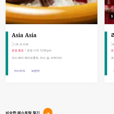
Asia Asia
1.2K 개 리뷰
4
운영 종료
운영 시작 12:00 pm
운
야스 베이 워터프론트, 야스 섬, 아부다비
코
아시아식
아시아식
브런치
브런치
비슷한 레스토랑 찾기