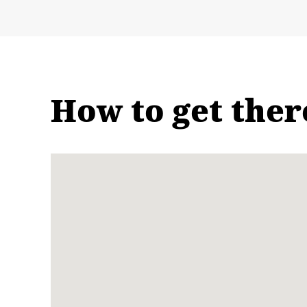
How to get ther
Name:
실
크
&
스
파
이
스