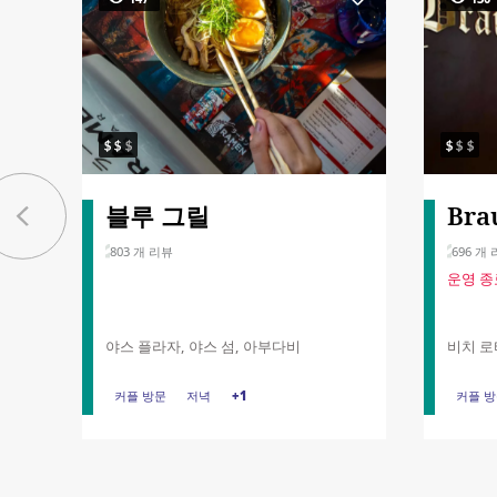
블루 그릴
Bra
803 개 리뷰
696 개
운영 종
야스 플라자, 야스 섬, 아부다비
비치 로
커플 방문
커플 방문
스테이크하우스
저녁
+1
저녁
커플 
커플 