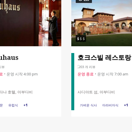
uhaus
호크스빌 레스토랑
 리뷰
203 개 리뷰
료
운영 시작 4:00 pm
운영 종료
운영 시작 7:00 am
타나 호텔, 아부다비
사디야트 섬, 아부다비
방문
방문
유럽식
유럽식
브런치
+1
가벼운 식사
가벼운 식사
아라비아식
아라비아식
아침
+1