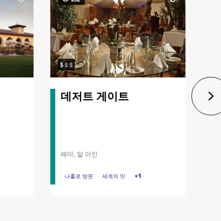
데저트 게이트
S
3
임
레마, 알 아인
웨
R
나홀로 방문
나홀로 방문
세계의 맛
세계의 맛
아침
+1
커
커