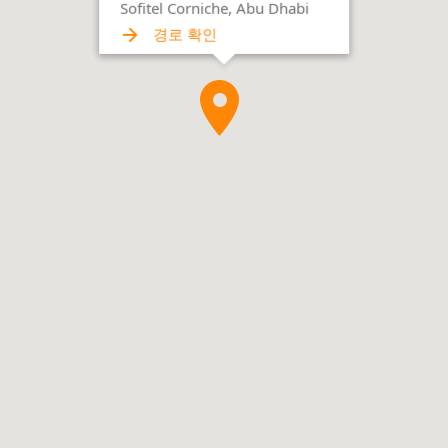
Sofitel Corniche, Abu Dhabi
경로 확인