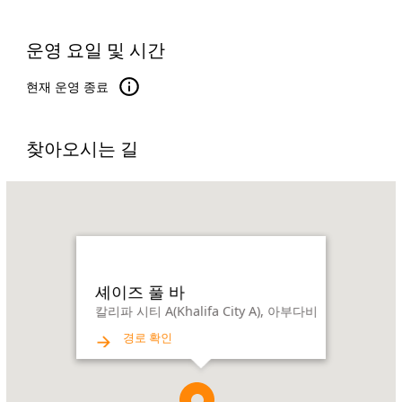
운영 요일 및 시간
현재 운영 종료
찾아오시는 길
Name:
셰
이
즈
풀
바
셰이즈 풀 바
Address:
칼리파 시티 A(Khalifa City A), 아부다비
칼
경로 확인
리
파
시
티