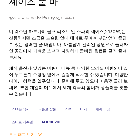
셰이즈 풀 바
칼리파 시티 A(Khalifa City A), 아부다비
더 웨스틴 아부다비 골프 리조트 앤 스파의 셰이즈(Shades)는
산뜻하지만 조금은 느슨한 열대 테마로 꾸며져 부담 없이 즐길
수 있는 경쾌한 풀 바입니다. 아름답게 관리된 정원으로 둘러싸
인 공간에서 가벼운 스낵과 다양하게 준비된 음료를 골라 즐겨
보세요.
채식 옵션과 맛있는 어린이 메뉴 등 다양한 요리도 마련되어 있
어 누구든지 수영장 옆에서 즐겁게 식사할 수 있습니다. 다양한
다이닝 혜택을 일주일 내내 준비해 두고 있으니 마음껏 골라 보
세요. 또한 데일리 메뉴에서 세계 각국의 햄버거 샘플러를 맛볼
수 있습니다.
가벼운 식사
나홀로 방문
가족
버거
세계의 맛
스마트 캐주얼
AED 50~200
모든 태그 보기