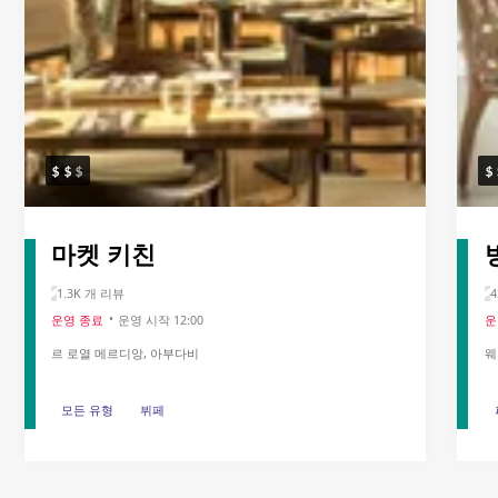
마켓 키친
1.3K 개 리뷰
4
운영 종료
운영 시작 12:00
운
르 로열 메르디앙, 아부다비
웨
모든 유형
모든 유형
뷔페
뷔페