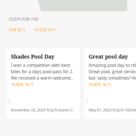
22건의 리뷰 기반
리뷰 읽기
내 의견 쓰기
Shades Pool Day
Great pool day
I won a competition with best
Amazing pool day to rel
bites for a days pool pass for 2.
Great pool, great servi
We received a warm welcome
bar, tasty smoothies! H
by Elvis who looked after us for
자세히 보기
recommended
자세히 보기
the day. The pool and facilities
were lovely and clean. We
enjoyed some...
November 23, 2025
작성자:
Karen C
May 07, 2023
작성자:
562o