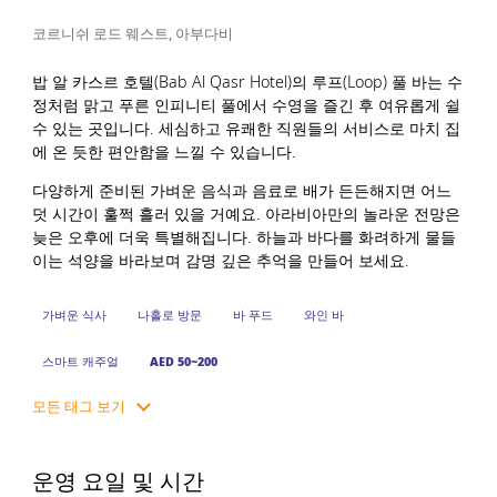
코르니쉬 로드 웨스트, 아부다비
밥 알 카스르 호텔(Bab Al Qasr Hotel)의 루프(Loop) 풀 바는 수
정처럼 맑고 푸른 인피니티 풀에서 수영을 즐긴 후 여유롭게 쉴
수 있는 곳입니다. 세심하고 유쾌한 직원들의 서비스로 마치 집
에 온 듯한 편안함을 느낄 수 있습니다.
다양하게 준비된 가벼운 음식과 음료로 배가 든든해지면 어느
덧 시간이 훌쩍 흘러 있을 거예요. 아라비아만의 놀라운 전망은
늦은 오후에 더욱 특별해집니다. 하늘과 바다를 화려하게 물들
이는 석양을 바라보며 감명 깊은 추억을 만들어 보세요.
가벼운 식사
나홀로 방문
바 푸드
와인 바
스마트 캐주얼
AED 50~200
모든 태그 보기
운영 요일 및 시간