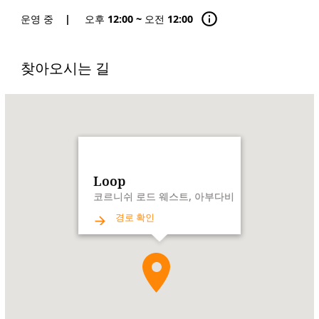
운영 중
|
오후 12:00 ~ 오전 12:00
찾아오시는 길
Name:
Loop
Address:
코
르
니
쉬
Loop
로
코르니쉬 로드 웨스트, 아부다비
드
경로 확인
웨
스
트,
아
부
다
비