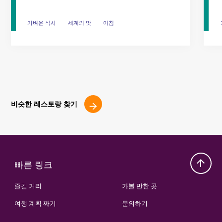
가벼운 식사
가벼운 식사
세계의 맛
세계의 맛
아침
아침
비슷한 레스토랑 찾기
빠른 링크
즐길 거리
가볼 만한 곳
여행 계획 짜기
문의하기