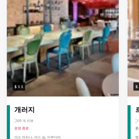
개러지
509 개 리뷰
1
운영 종료
운
야스 마리나, 야스 섬, 아부다비
웨