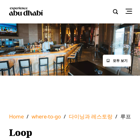
모두 보기
Home
/
where-to-go
/
다이닝과 레스토랑
/
루프
Loop