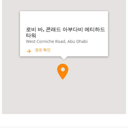
로
비
바,
콘
래
로비 바, 콘래드 아부다비 에티하드
드
타워
아
West Corniche Road, Abu Dhabi
부
경로 확인
다
비
에
티
하
드
타
워
Address:
West
Corniche
Road,
Abu
Dhabi