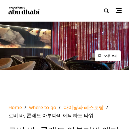
모두 보기
Home
/
where-to-go
/
다이닝과 레스토랑
/
로비 바, 콘래드 아부다비 에티하드 타워