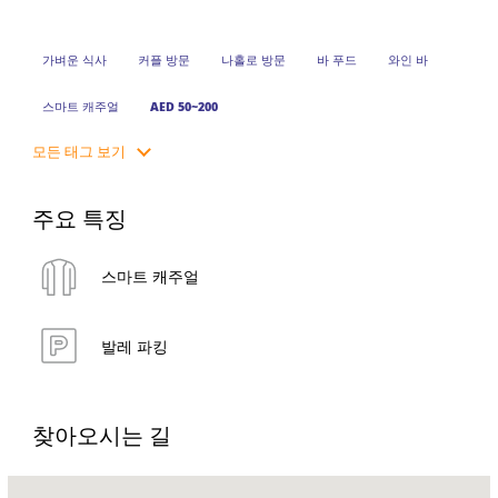
가벼운 식사
커플 방문
나홀로 방문
바 푸드
와인 바
스마트 캐주얼
AED 50~200
모든 태그 보기
주요 특징
스마트 캐주얼
발레 파킹
찾아오시는 길
Name: