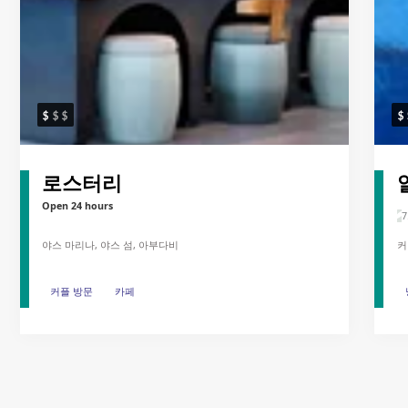
로스터리
Open 24 hours
7
야스 마리나, 야스 섬, 아부다비
커
커플 방문
커플 방문
카페
카페