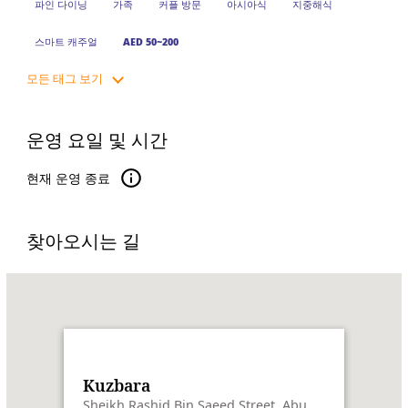
파인 다이닝
가족
커플 방문
아시아식
지중해식
스마트 캐주얼
AED 50~200
모든 태그 보기
운영 요일 및 시간
현재 운영 종료
찾아오시는 길
Name:
Kuzbara
Address:
Sheikh
Rashid
Bin
Saeed
Street,
Kuzbara
Abu
Sheikh Rashid Bin Saeed Street, Abu