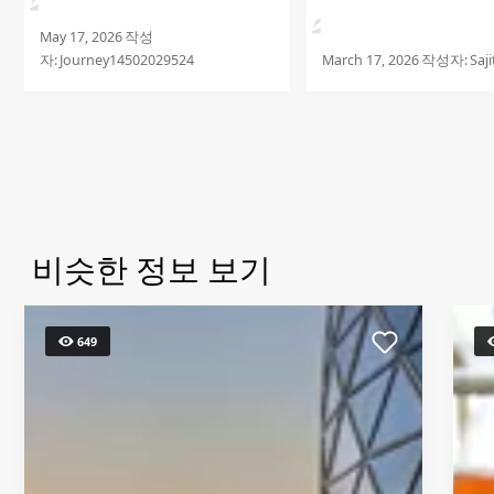
of hospitality and...
within the Marriott in 
Dhabi, was a delightful
May 17, 2026
작성
exploration of...
자:
Journey14502029524
March 17, 2026
작성자:
Saj
비슷한 정보 보기
649