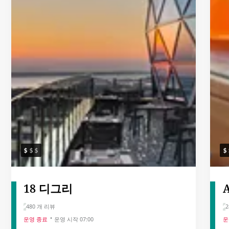
18 디그리
A
480 개 리뷰
2
운영 종료
운영 시작 07:00
운