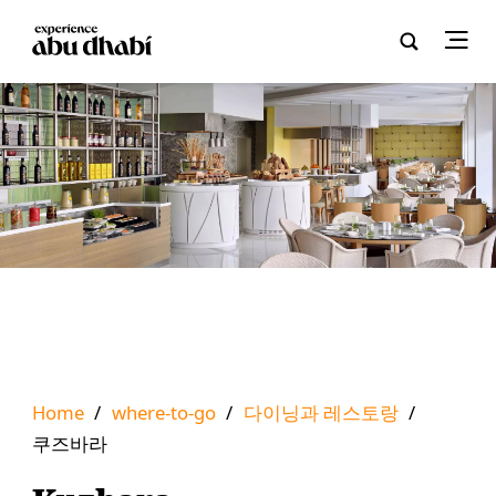
Home
/
where-to-go
/
다이닝과 레스토랑
/
쿠즈바라