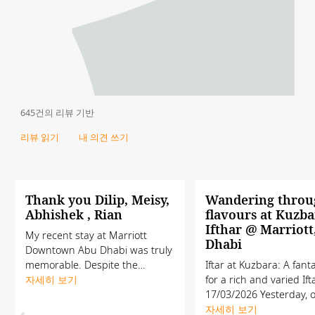
645건의 리뷰 기반
리뷰 읽기
내 의견 쓰기
Thank you Dilip, Meisy,
Wandering throu
Abhishek , Rian
flavours at Kuzba
Ifthar @ Marriott
My recent stay at Marriott
Dhabi
Downtown Abu Dhabi was truly
memorable. Despite the
Iftar at Kuzbara: A fant
ongoing geopolitical situation,
자세히 보기
for a rich and varied Ift
limited staffing, and various
17/03/2026 Yesterday, o
operational challenges, the level
experience at Kuzbara,
자세히 보기