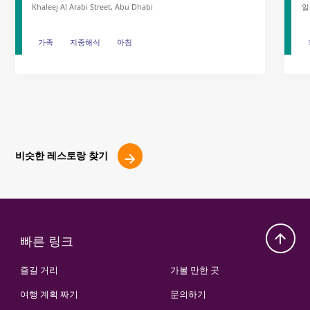
Khaleej Al Arabi Street, Abu Dhabi
알
가족
가족
지중해식
지중해식
아침
아침
비슷한 레스토랑 찾기
빠른 링크
즐길 거리
가볼 만한 곳
여행 계획 짜기
문의하기