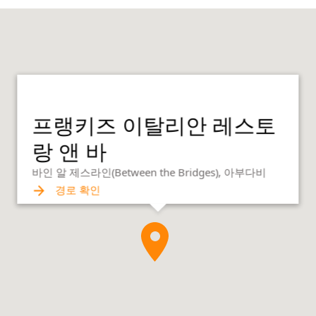
프랭키즈 이탈리안 레스토
랑 앤 바
바인 알 제스라인(Between the Bridges), 아부다비
경로 확인