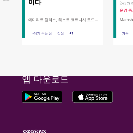
이다
575 개
운영 종
에미리트 팰리스, 웨스트 코르니시 로드
Mamsha 
(West Corniche Road), 아부다비
Saadiya
빠른 링크
나에게 주는 상
나에게 주는 상
이탈리아식
점심
+1
점심
가족
가족
Notice at collection
즐길 거리
가볼 만한 곳
여행 계획 짜기
문의하기
앱 다운로드
Your Privacy Choices