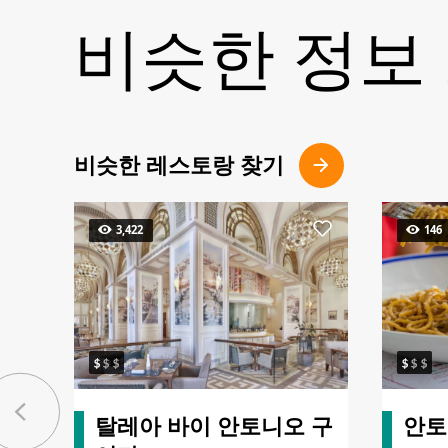
비슷한 정보
비슷한 레스토랑 찾기
3,422
146
탈레아 바이 안토니오 구
안토