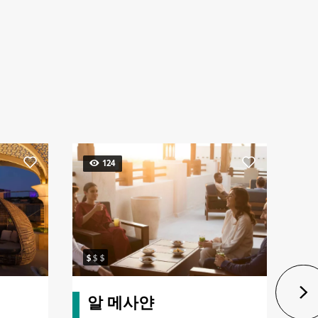
124
알 메사얀