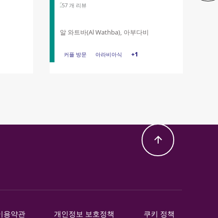
57 개 리뷰
알 와트바(Al Wathba), 아부다비
팔로우하기
커플 방문
커플 방문
아라비아식
아라비아식
저녁
+1
이용약관
개인정보 보호정책
쿠키 정책