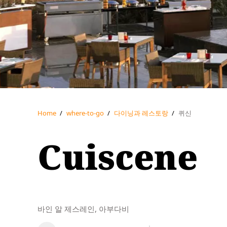
Home
/
where-to-go
/
다이닝과 레스토랑
/
퀴신
Cuiscene
바인 알 제스레인, 아부다비