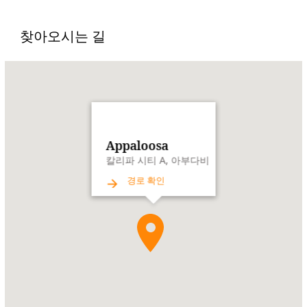
찾아오시는 길
Name:
Appaloosa
Address:
칼
리
파
시
Appaloosa
티
칼리파 시티 A, 아부다비
A,
경로 확인
아
부
다
비