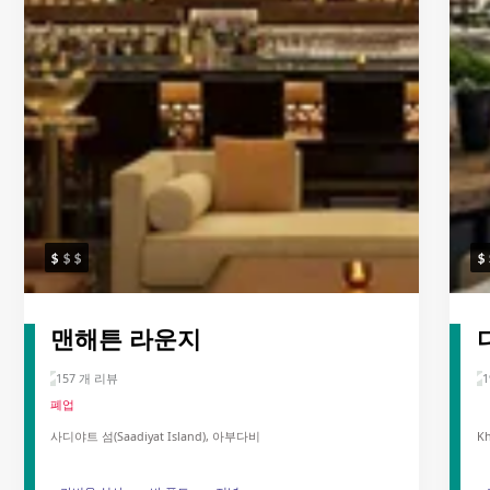
맨해튼 라운지
157 개 리뷰
1
폐업
사디야트 섬(Saadiyat Island), 아부다비
Kh