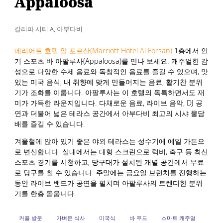
Appaloosa
칼리파 시티 A, 아부다비
메리어트 호텔 알 포르산(Marriott Hotel Al Forsan)
1층에서 인
기 스포츠 바 아팔루사(Appaloosa)를 만나 보세요. 캐주얼한 감
성으로 다양한 수제 음료와 독창적인 음료를 즐길 수 있으며, 맛
있는 미국 음식, 내 취향에 맞게 만들어지는 음료, 활기찬 분위
기가 조화를 이룹니다. 아팔루사는 이 호텔의 독특하면서도 재
미가 가득한 라운지입니다. 다채로운 음료, 라이브 음악, DJ 공
연과 더불어 넓은 테라스 공간에서 아부다비 최고의 시샤 물담
배를 즐길 수 있습니다.
겨울철에 앉아 있기 좋은 야외 테라스는 성수기에 에일 가든으
로 변신합니다. 실내에서는 대형 스크린으로 럭비, 축구 등 최신
스포츠 경기를 시청하고, 당구대가 설치된 개별 공간에서 무료
로 당구를 칠 수 있습니다. 주말에는 금요일 브런치를 진행하는
동안 라이브 밴드가 공연을 펼치며 아팔루사의 트렌디한 분위
기를 한층 돋웁니다.
커플 방문
가벼운 식사
미국식
바 푸드
스마트 캐주얼