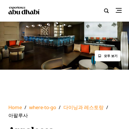
모두 보기
Home
/
where-to-go
/
다이닝과 레스토랑
/
아팔루사