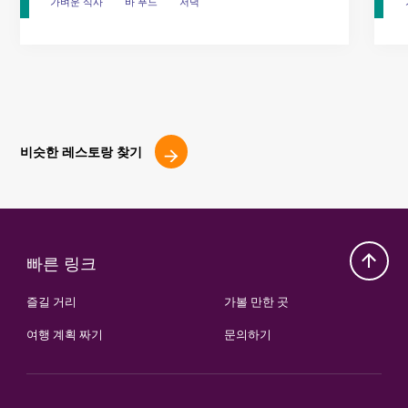
가벼운 식사
가벼운 식사
바 푸드
바 푸드
저녁
저녁
비슷한 레스토랑 찾기
빠른 링크
즐길 거리
가볼 만한 곳
여행 계획 짜기
문의하기