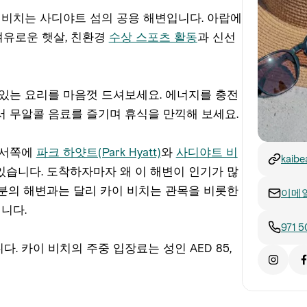
 비치는 사디야트 섬의 공용 해변입니다. 아랍에
여유로운 햇살, 친환경
수상 스포츠 활동
과 신선
있는 요리를 마음껏 드셔보세요. 에너지를 충전
 무알콜 음료를 즐기며 휴식을 만끽해 보세요.
북서쪽에
파크 하얏트(Park Hyatt)
와
사디야트 비
kaibe
있습니다. 도착하자마자 왜 이 해변이 인기가 많
분의 해변과는 달리 카이 비치는 관목을 비롯한
이메
니다.
971 5
. 카이 비치의 주중 입장료는 성인 AED 85,