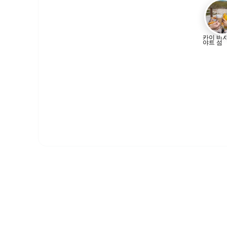
카이 비치
야트 섬