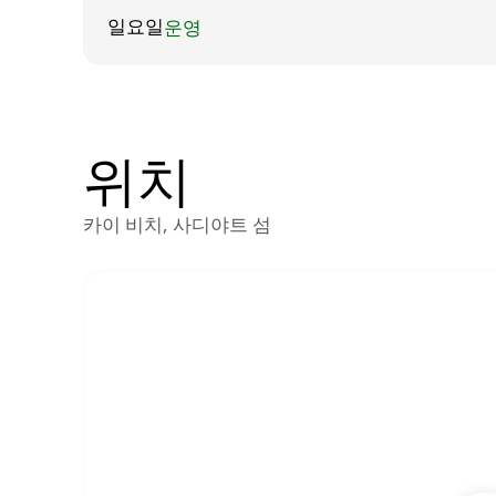
운영
일요일
위치
카이 비치, 사디야트 섬