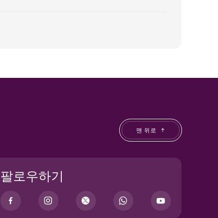
맨 위로
팔로우하기