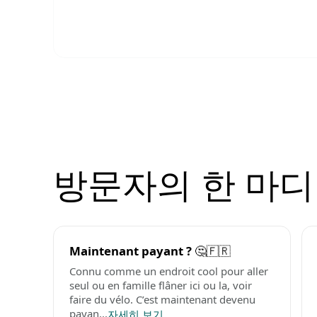
방문자의 한 마디
Maintenant payant ? 🤔🇫🇷
Connu comme un endroit cool pour aller
seul ou en famille flâner ici ou la, voir
faire du vélo. C’est maintenant devenu
payan...
자세히 보기