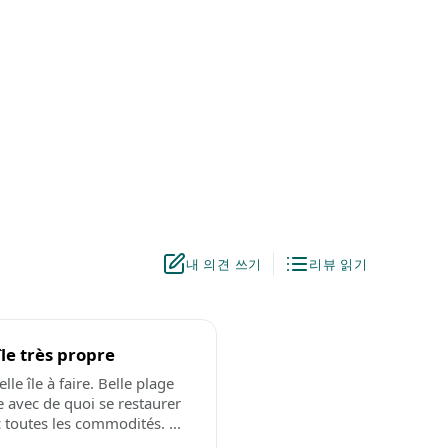
내 의견 쓰기
리뷰 읽기
île très propre
elle île à faire. Belle plage
e avec de quoi se restaurer
 toutes les commodités. ...