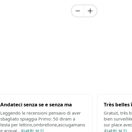
Andateci senza se e senza ma
Très belles 
Leggendo le recensioni pensavo di aver
Gratuit, très b
sbagliato spiaggia Primo: 50 diram a
bien surveillé
testa per lettino,ombrellone,asciugamano
sur place avec
e acqua(...
자세히 보기
자세히 보기