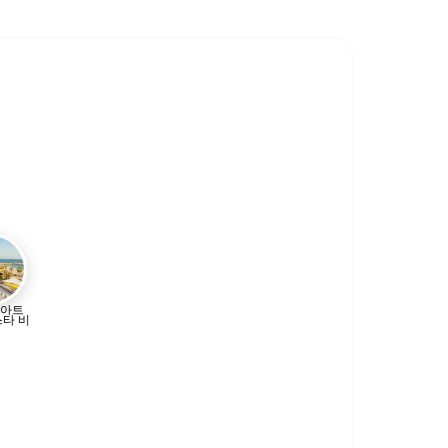
아트
스타 비