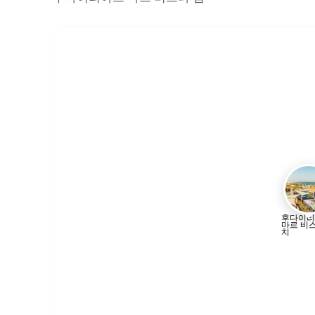
후다이리
마르 비
치