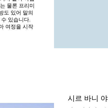
rsan
y)는 초보자부터 숙련
수업을 수강할 수
장마술 및 장애
 훈련 세션까지,
다. 또한, 냉방
어 말들이 사계
있습니다. 어린이
 프로그램 등록
하게 누구나 수
즐길 수 있습니