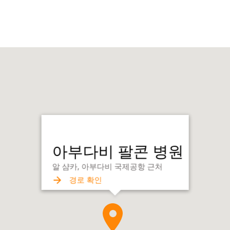
아부다비 팔콘 병원
알 샴카, 아부다비 국제공항 근처
경로 확인