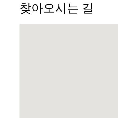
찾아오시는 길
Name:
아
부
다
비
팔
콘
병
원
Address:
알
샴